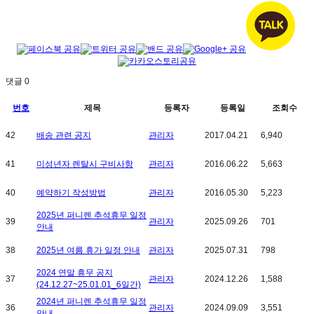
댓글
0
번호
제목
등록자
등록일
조회수
42
배송 관련 공지
관리자
2017.04.21
6,940
41
미성년자 렌탈시 구비사항
관리자
2016.06.22
5,663
40
예약하기 작성방법
관리자
2016.05.30
5,223
2025년 퍼니렌 추석휴무 일정
39
관리자
2025.09.26
701
안내
38
2025년 여름 휴가 일정 안내
관리자
2025.07.31
798
2024 연말 휴무 공지
37
관리자
2024.12.26
1,588
(24.12.27~25.01.01_6일간)
2024년 퍼니렌 추석휴무 일정
36
관리자
2024.09.09
3,551
안내