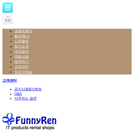
글램핑홍대
촬영/행사
드론촬영
회사소개
대여절차
렌탈상품
예약하기
고객센터
정보자료실
고객센터
공지사항&이벤트
Q&A
자주하는 질문