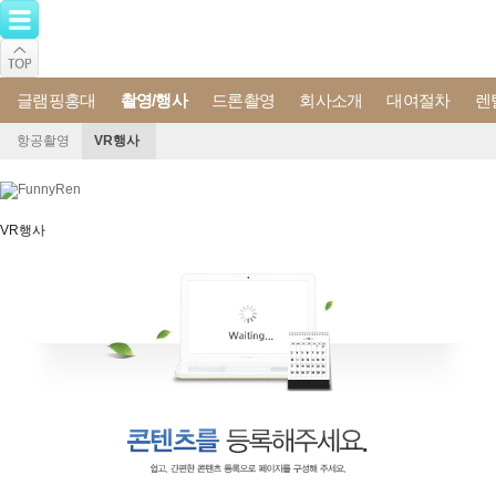
글램핑홍대
촬영/행사
드론촬영
회사소개
대여절차
렌
항공촬영
VR행사
촬영영상
VR행사